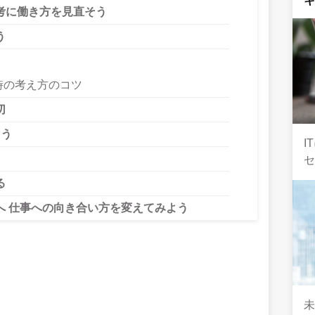
考に働き方を見直そう
う
時の考え方のコツ
切
よう
I
セ
る
 仕事への向き合い方を変えてみよう