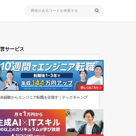
search
運営サービス
未経験からエンジニア転職を目指す｜テックキャンプ