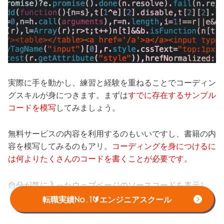
実際に手を動かし、練習と経験を重ねることでコーディン
グスキルが身につきます。まずは
すでに存在するサンプル
コードを模写
してみましょう。
無料サービスの内容を利用するのもいいですし、書籍の内
容を模写してみるのもアリ。
コーディングを身につけるに
は何よりたくさんのコードを書くことが必要です。
自分が気に入ったウェブページのソースコードを表示し
て、内容がわからなくてもとにかく真似してみることで理
転職実績No.1🔰エンジニアスクール
解を深めることができます。