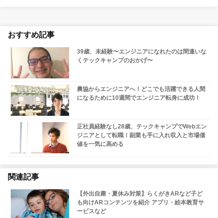
おすすめ記事
39歳、未経験〜エンジニアになれたのは間違いな
くテックキャンプのおかげ〜
農協からエンジニアへ！どこでも活躍できる人間
になるために10週間でエンジニア転身に成功！
正社員経験なし28歳、テックキャンプでWebエン
ジニアとして転職！副業も手に入れ収入と市場価
値を一気に高める
関連記事
【外出自粛・夏休み対策】らくがきARなど子ど
も向けARコンテンツを紹介 アプリ・絵本教育サ
ービスなど