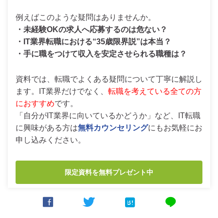
例えばこのような疑問はありませんか。
・未経験OKの求人へ応募するのは危ない？
・IT業界転職における“35歳限界説”は本当？
・手に職をつけて収入を安定させられる職種は？
資料では、転職でよくある疑問について丁寧に解説し
ます。IT業界だけでなく、
転職を考えている全ての方
におすすめ
です。
「自分がIT業界に向いているかどうか」など、IT転職
に興味がある方は
無料カウンセリング
にもお気軽にお
申し込みください。
限定資料を無料プレゼント中



line