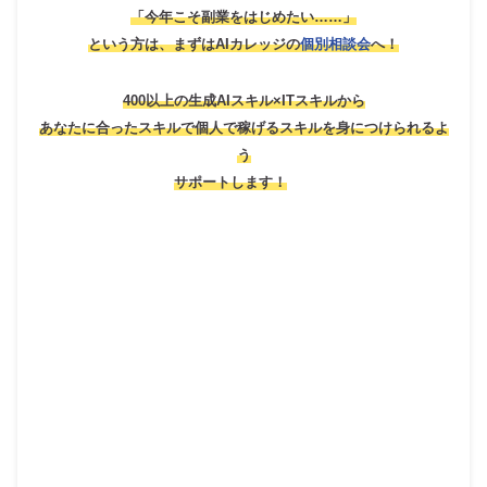
「今年こそ副業をはじめたい……」
という方は、
まずはAIカレッジの
個別相談会
へ！
400以上の生成AIスキル×ITスキルから
あなたに合ったスキルで個人で稼げるスキルを身につけられるよ
う
サポートします！