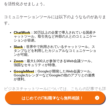
を活性化させましょう。
コミュニケーションツールには以下のようなものがありま
す。
ChatWork
：30万以上の企業で導入されている国産チ
ャットツール。取引先など外部の人とのコミュニケー
ションが容易。
Slack
：世界中で利用されているチャットツール。ス
タンプなどを利用したカジュアルなコミュニケーショ
ンが可能。
Zoom
：最大1,000人が参加できるWeb会議ツール。
強固なセキュリティが特徴。
GoogleMeet
：Googleが開発したWeb会議ツール。
GoogleカレンダーなどGoogleの他のアプリとの連携
が便利。
ビジネスチャットツールについては、こちらの記事でも詳
しく解説しています。あわせて参考にしてください。
はじめてのIT転職🔰なら無料相談！
ビジネス向けのチャットアプリおすすめ10選！業務効率化に役立
つ