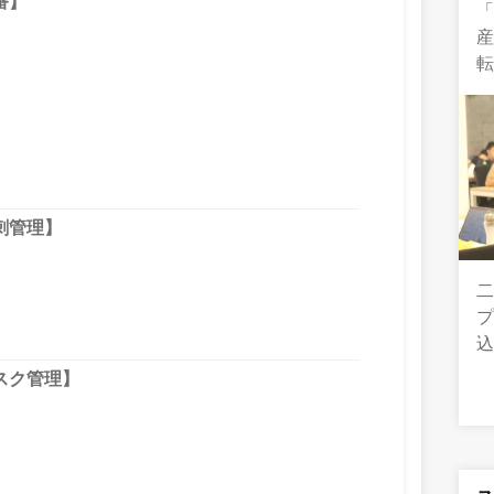
番】
刺管理】
二
スク管理】