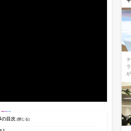
テ
事の目次
[閉じる]