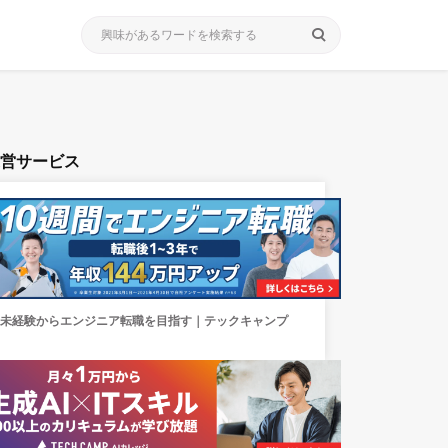
search
運営サービス
未経験からエンジニア転職を目指す｜テックキャンプ