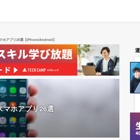
プリ26選【iPhone/Android】
マホアプリ26選