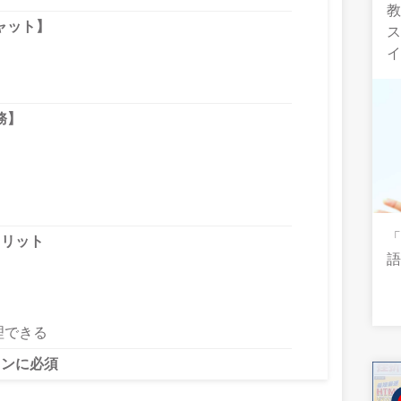
教
ャット】
務】
メリット
理できる
ソンに必須