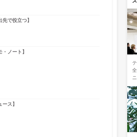
出先で役立つ】
モ・ノート】
テ
全
ュース】