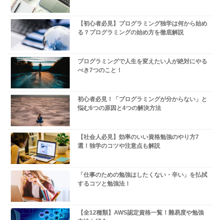
【初心者必見】プログラミング独学は何から始め
る？プログラミングの始め方を徹底解説
プログラミングで人生を変えたい人が絶対にやる
べき7つのこと！
初心者必見！「プログラミングが分からない」と
悩む6つの原因と4つの解決方法
【社会人必見】効率のいい資格勉強のやり方7
選！独学のコツや注意点も解説
「仕事のための勉強はしたくない・辛い」を払拭
するコツと勉強法！
【全12種類】AWS認定資格一覧！難易度や勉強