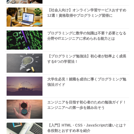
【社会人向け】オンライン学習サービスおすすめ
12選！資格取得やプログラミング習得に
プログラミングに数学の知識は不要？必要となる
分野やITエンジニアに求められる能力とは
【プログラミング勉強法】初心者が効率よく成長
する6つの学習法！
大学生必見！就職を成功に導くプログラミング勉
強法ガイド
エンジニアを目指す初心者のための勉強ガイド！
エンジニアへの第一歩を踏み出そう
【入門】HTML・CSS・JavaScriptの違いとは？
各役割とおすすめ本を紹介