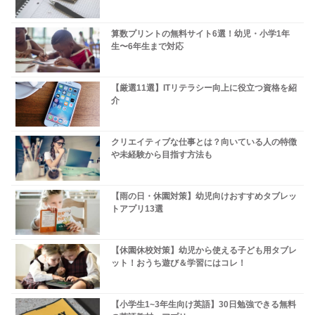
算数プリントの無料サイト6選！幼児・小学1年
生〜6年生まで対応
【厳選11選】ITリテラシー向上に役立つ資格を紹
介
クリエイティブな仕事とは？向いている人の特徴
や未経験から目指す方法も
【雨の日・休園対策】幼児向けおすすめタブレッ
トアプリ13選
【休園休校対策】幼児から使える子ども用タブレ
ット！おうち遊び＆学習にはコレ！
【小学生1~3年生向け英語】30日勉強できる無料