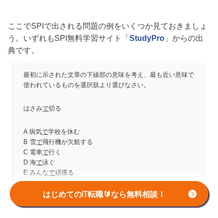
ここでSPIで出される問題の例をいくつか見ておきましょ
う。いずれもSPI無料学習サイト「
StudyPro
」からの出
典です。
最初に示された文章の下線部の意味を考え、最も近い意味で
使われているものを選択肢より選びなさい。
はさみ
で
切る
A 病気
で
学校を休む
B 雪
で
飛行機が欠航する
C 電車
で
行く
D 海
で
泳ぐ
E みんな
で
頑張る
はじめてのIT転職🔰なら無料相談！