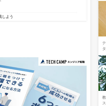
本
践しよう
教