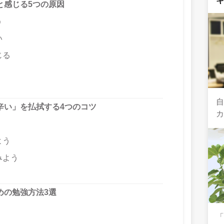
と感じる5つの原因
う
い
じる
辛い」を払拭する4つのコツ
よう
みよう
めの勉強方法3選
「