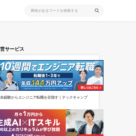
search
運営サービス
未経験からエンジニア転職を目指す｜テックキャンプ