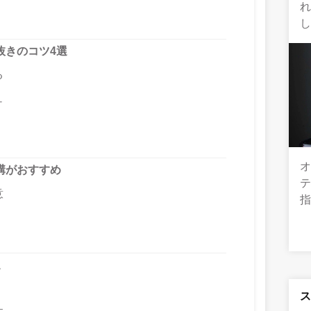
抜きのコツ4選
る
ュ
講がおすすめ
意
選