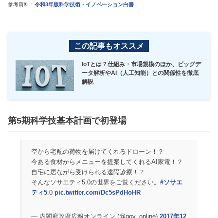
参考資料：
令和3年版科学技術・イノベーション白書
この記事もオススメ
IoTとは？仕組み・市場規模のほか、ビッグデ
ータ解析やAI（人工知能）との関係性を徹底
解説
第5期科学技基本計画で初登場
空から宅配の荷物を届けてくれるドローン！？
今ある食材からメニューを提案してくれるAI家電！？
自宅に居ながら受けられる遠隔診療！？
そんなソサエティ5.0の世界をご覧ください。
#ソサエ
ティ5
.0
pic.twitter.com/Dc5sPdHoHR
— 内閣府政府広報オンライン (@gov_online)
2017年12