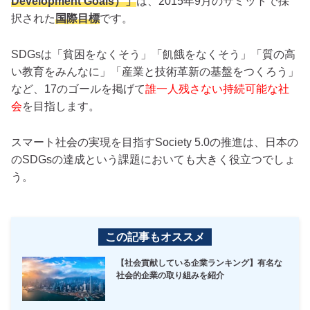
Development Goals）」
は、2015年9月のサミットで採
択された
国際目標
です。
SDGsは「貧困をなくそう」「飢餓をなくそう」「質の高
い教育をみんなに」「産業と技術革新の基盤をつくろう」
など、17のゴールを掲げて
誰一人残さない持続可能な社
会
を目指します。
スマート社会の実現を目指すSociety 5.0の推進は、日本の
のSDGsの達成という課題においても大きく役立つでしょ
う。
この記事もオススメ
【社会貢献している企業ランキング】有名な
社会的企業の取り組みを紹介