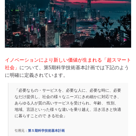
イノベーションにより新しい価値が生まれる「超スマート
社会」
について、第5期科学技術基本計画では下記のよう
に明確に定義されています。
「必要なもの・サービスを、必要な人に、必要な時に、必要
なだけ提供し、社会の様々なニーズにきめ細かに対応でき、
あらゆる人が質の高いサービスを受けられ、年齢、 性別、
地域、言語といった様々な違いを乗り越え、活き活きと快適
に暮らすことので きる社会」
引用元：
第５期科学技術基本計画