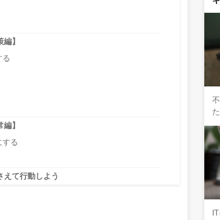
策編】
する
た
常編】
にする
さえて行動しよう
I