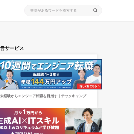
search
運営サービス
未経験からエンジニア転職を目指す｜テックキャンプ