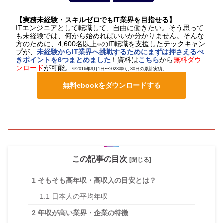
【実務未経験・スキルゼロでもIT業界を目指せる】
ITエンジニアとして転職して、自由に働きたい。そう思って
も未経験では、何から始めればいいか分かりません。そんな
方のために、4,600名以上
のIT転職を支援したテックキャン
※
プが、
未経験からIT業界へ挑戦するためにまずは押さえるべ
きポイントを6つまとめました
！資料は
こちら
から
無料ダウ
ンロード
が可能。
※2016年9月1日〜2023年6月30日の累計実績。
無料ebookをダウンロードする
この記事の目次
[閉じる]
1
そもそも高年収・高収入の目安とは？
1.1
日本人の平均年収
2
年収が高い業界・企業の特徴