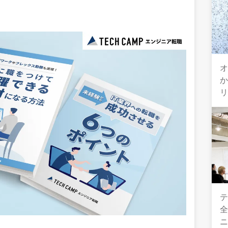
オ
テ
全