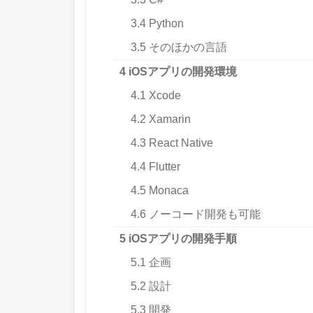
3.4
Python
3.5
そのほかの言語
4
iOSアプリの開発環境
4.1
Xcode
4.2
Xamarin
4.3
React Native
4.4
Flutter
4.5
Monaca
4.6
ノーコード開発も可能
5
iOSアプリの開発手順
5.1
企画
5.2
設計
5.3
開発