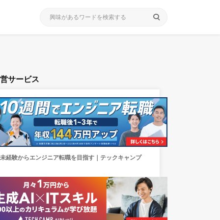
search
運営サービス
未経験からエンジニア転職を目指す｜テックキャンプ