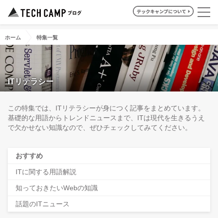
ホーム
特集一覧
ITリテラシー
この特集では、ITリテラシーが身につく記事をまとめています。
基礎的な用語からトレンドニュースまで、ITは現代を生きるうえ
で欠かせない知識なので、ぜひチェックしてみてください。
おすすめ
ITに関する用語解説
知っておきたいWebの知識
話題のITニュース