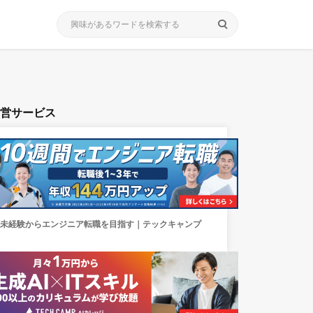
search
運営サービス
未経験からエンジニア転職を目指す｜テックキャンプ