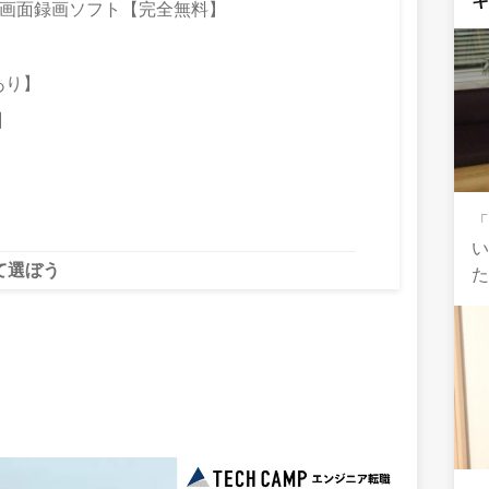
ンPC画面録画ソフト【完全無料】
料あり】
り】
り】
「
て選ぼう