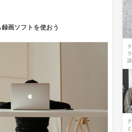
ら録画ソフトを使おう
テ
テ