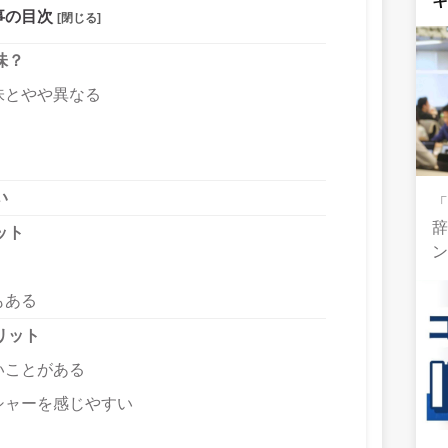
事の目次
[閉じる]
味？
味とやや異なる
い
「
辞
ット
もある
リット
いことがある
シャーを感じやすい