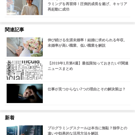
ラミングを再習得！圧倒的成長を遂げ、キャリア
再起動に成功
関連記事
伸び続ける生涯未婚率！結婚に求められる年収、
未婚率が高い職業、低い職業を解説
【2019年1月第4週】最低限知っておきたいIT関連
ニュースまとめ
仕事が見つからない7つの理由とその解決策は？
新着
プログラミングスクールは本当に無駄？独学との
違いや効果的な活用方法を解説