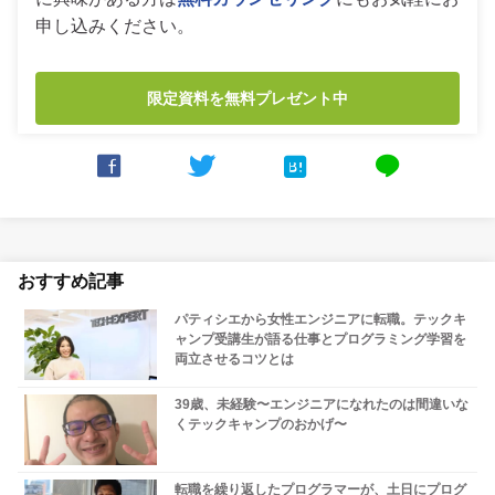
申し込みください。
限定資料を無料プレゼント中



line
おすすめ記事
パティシエから女性エンジニアに転職。テックキ
ャンプ受講生が語る仕事とプログラミング学習を
両立させるコツとは
39歳、未経験〜エンジニアになれたのは間違いな
くテックキャンプのおかげ〜
転職を繰り返したプログラマーが、土日にプログ