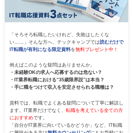
「そろそろ転職したいけれど、失敗はしたくな
い……」そんな方へ、テックキャンプでは
読むだけで
IT転職が有利になる限定資料
を
無料プレゼント中！
例えばこのような疑問はありませんか。
・未経験OKの求人へ応募するのは危ない？
・IT業界転職における“35歳限界説”は本当？
・手に職をつけて収入を安定させられる職種は？
資料では、転職でよくある疑問について丁寧に解説し
ます。IT業界だけでなく、
転職を考えている全ての方
におすすめ
です。
「自分がIT業界に向いているかどうか」など、IT転職
に興味がある方は
無料カウンセリング
にもお気軽にお