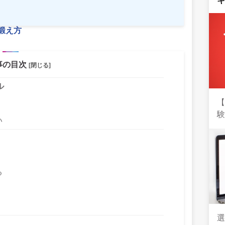
鍛え方
事の目次
[閉じる]
ル
い
る