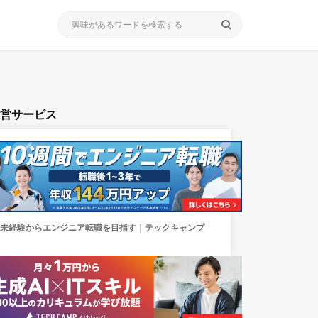
search
運営サービス
未経験からエンジニア転職を目指す｜テックキャンプ