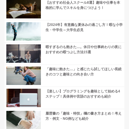
【おすすめ社会人スクール8選】趣味や仕事を本
格的に学んでスキルを身につけよう！
【2024年】有意義な夏休みの過ごし方！暇な小学
生・中学生～大学生必見
暇すぎるのも飽きた…。休日や仕事終わりの夜に
おすすめの暇つぶし方法15選
「趣味に飽きた…」と感じたら試してほしい長続
きのコツと趣味との向き合い方
【楽しい】プログラミングを趣味として始める4
ステップ！具体例や言語のおすすめも紹介
履歴書の「趣味・特技」欄の書き方まとめ！考え
方・例文・NG例なども紹介