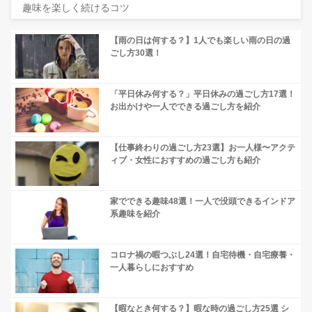
趣味を楽しく続けるコツ
【雨の日は何する？】1人でも楽しい雨の日の過
ごし方30選！
「平日休み何する？」平日休みの過ごし方17選！
お出かけや一人でできる過ごし方を紹介
【仕事終わりの過ごし方23選】お一人様〜アクテ
ィブ・女性におすすめの過ごし方も紹介
家でできる趣味48選！一人で没頭できるインドア
系趣味を紹介
コロナ禍の暇つぶし24選！自宅待機・自宅療養・
一人暮らしにおすすめ
【暇なとき何する？】暇な時の過ごし方25選 シ