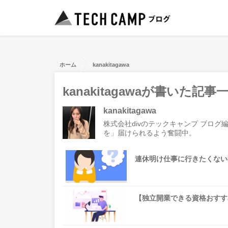
ホーム
kanakitagawa
kanakitagawaが書いた記事
kanakitagawa
株式会社divのテックキャンプ ブロ
を」届けられるよう奮闘中。
連休明け仕事に行きたくない
【独立開業できる資格おすす