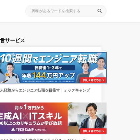
search
運営サービス
未経験からエンジニア転職を目指す｜テックキャンプ