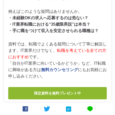
例えばこのような疑問はありませんか。
・未経験OKの求人へ応募するのは危ない？
・IT業界転職における“35歳限界説”は本当？
・手に職をつけて収入を安定させられる職種は？
資料では、転職でよくある疑問について丁寧に解説し
ます。IT業界だけでなく、
転職を考えている全ての方
におすすめ
です。
「自分がIT業界に向いているかどうか」など、IT転職
に興味がある方は
無料カウンセリング
にもお気軽にお
申し込みください。
限定資料を無料プレゼント中



line