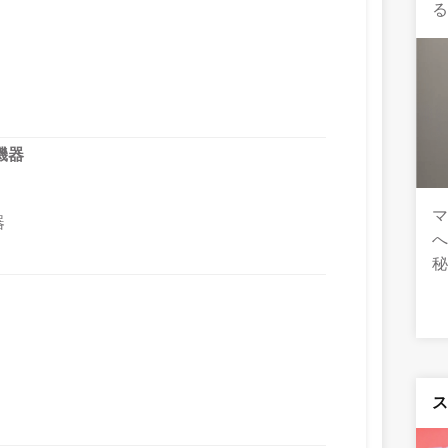
機器
マ
器