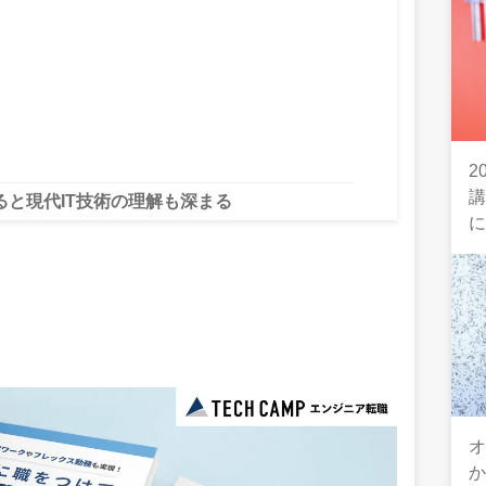
2
と現代IT技術の理解も深まる
オ