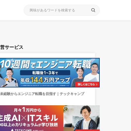
search
運営サービス
未経験からエンジニア転職を目指す｜テックキャンプ