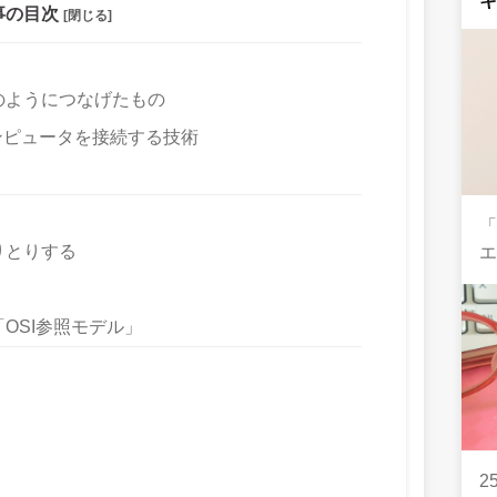
事の目次
[閉じる]
のようにつなげたもの
ンピュータを接続する技術
りとりする
OSI参照モデル」
2