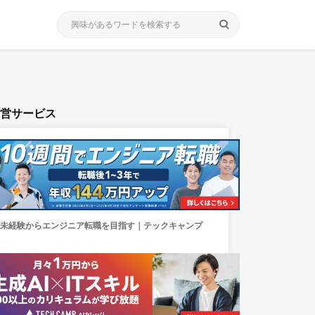
search
運営サービス
未経験からエンジニア転職を目指す｜テックキャンプ