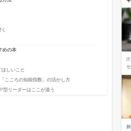
磨く
すめの本
I
セ
てほしいこと
の「こころの知能指数」の活かし方
ア型リーダーはここが違う