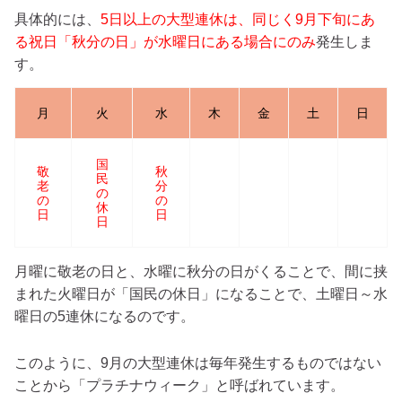
具体的には、
5日以上の大型連休は、同じく9月下旬にあ
る祝日「秋分の日」が水曜日にある場合にのみ
発生しま
す。
月
火
水
木
金
土
日
国
敬
秋
民
老
分
の
の
の
休
日
日
日
月曜に敬老の日と、水曜に秋分の日がくることで、間に挟
まれた火曜日が「国民の休日」になることで、土曜日～水
曜日の5連休になるのです。
このように、9月の大型連休は毎年発生するものではない
ことから「プラチナウィーク」と呼ばれています。