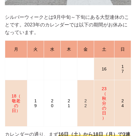
シルバーウィークとは9月中旬～下旬にある大型連休のこ
とです。2023年のカレンダーでは以下の期間がお休みに
なっています。
月
火
水
木
金
土
日
1
16
7
23
（
18（
秋
敬老
1
2
2
2
2
分
の
9
0
1
2
4
の
日）
日
）
カレンダーの通り、まず
16日（土）から18日（月）で3連