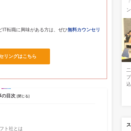
「
ン
どIT転職に興味がある方は、
ぜひ
無料カウンセリ
セリングはこちら
二
事の目次
[閉じる]
ソフト社とは