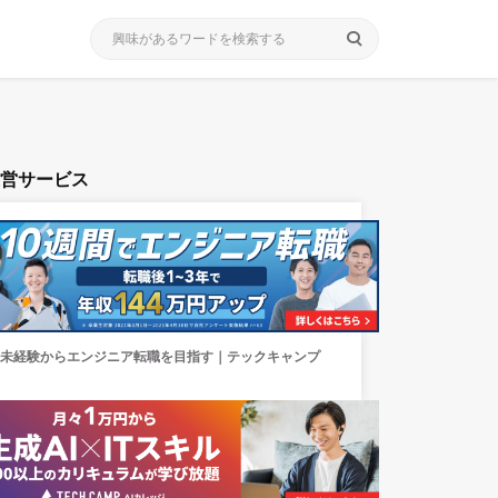
search
運営サービス
未経験からエンジニア転職を目指す｜テックキャンプ