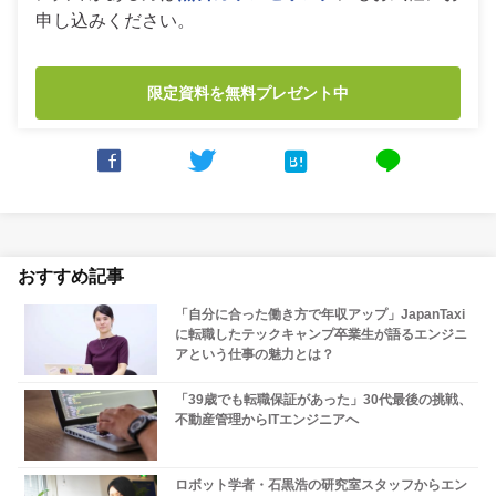
申し込みください。
限定資料を無料プレゼント中



line
おすすめ記事
「自分に合った働き方で年収アップ」JapanTaxi
に転職したテックキャンプ卒業生が語るエンジニ
アという仕事の魅力とは？
「39歳でも転職保証があった」30代最後の挑戦、
不動産管理からITエンジニアへ
ロボット学者・石黒浩の研究室スタッフからエン