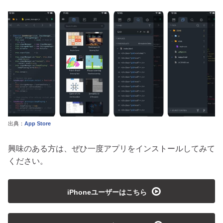
出典：
App Store
興味のある方は、ぜひ一度アプリをインストールしてみて
ください。
playmedia
iPhoneユーザーはこちら