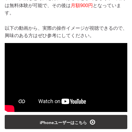
は無料体験が可能で、その後は
月額900円
となっていま
す。
以下の動画から、実際の操作イメージが視聴できるので、
興味のある方はぜひ参考にしてください。
playmedia
iPhoneユーザーはこちら