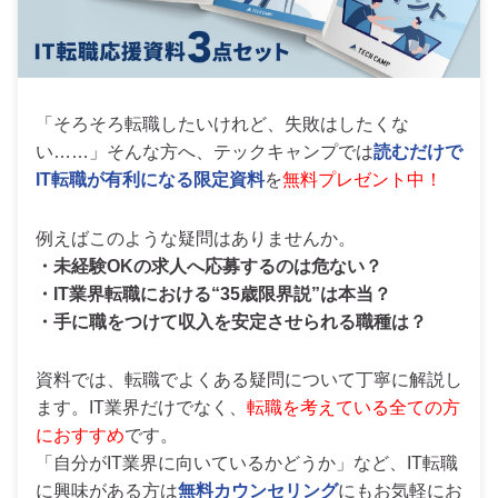
「そろそろ転職したいけれど、失敗はしたくな
い……」そんな方へ、テックキャンプでは
読むだけで
IT転職が有利になる限定資料
を
無料プレゼント中！
例えばこのような疑問はありませんか。
・未経験OKの求人へ応募するのは危ない？
・IT業界転職における“35歳限界説”は本当？
・手に職をつけて収入を安定させられる職種は？
資料では、転職でよくある疑問について丁寧に解説し
ます。IT業界だけでなく、
転職を考えている全ての方
におすすめ
です。
「自分がIT業界に向いているかどうか」など、IT転職
に興味がある方は
無料カウンセリング
にもお気軽にお