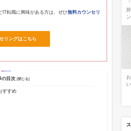
「
辞
どIT転職に興味がある方は、
ぜひ
無料カウンセリ
セリングはこちら
事の目次
[閉じる]
い
おすすめ