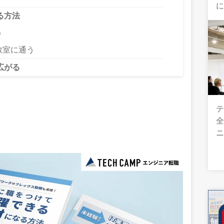
る方法
う
教室に通う
広がる
テ
全