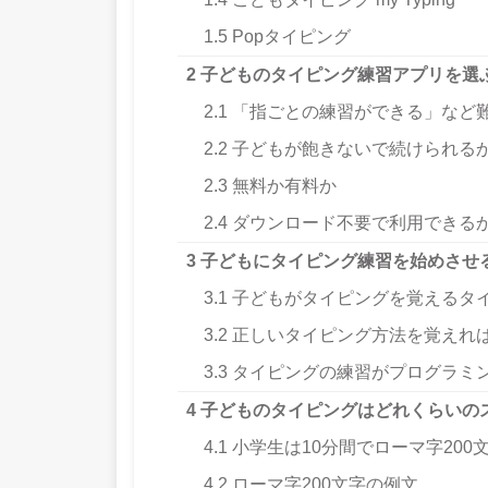
1.5
Popタイピング
2
子どものタイピング練習アプリを選
2.1
「指ごとの練習ができる」など
2.2
子どもが飽きないで続けられる
2.3
無料か有料か
2.4
ダウンロード不要で利用できる
3
子どもにタイピング練習を始めさせ
3.1
子どもがタイピングを覚えるタ
3.2
正しいタイピング方法を覚えれ
3.3
タイピングの練習がプログラミン
4
子どものタイピングはどれくらいの
4.1
小学生は10分間でローマ字200
4.2
ローマ字200文字の例文