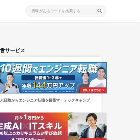
search
運営サービス
未経験からエンジニア転職を目指す｜テックキャンプ