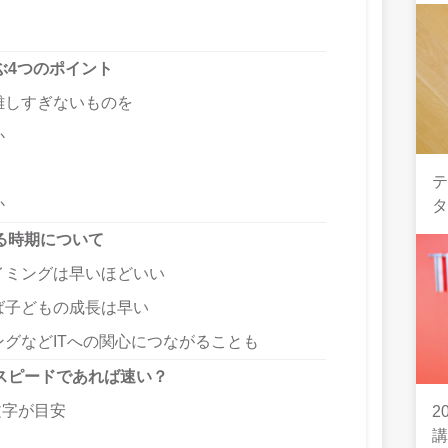
ぶ4つのポイント
難しすぎないものを
か
か
る時期について
イミングは早いほどいい
ば子どもの成長は早い
グなどITへの関心につながることも
スピードであれば速い？
文字が目安
2