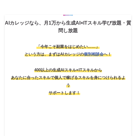
AIカレッジなら、月1万から生成AI×ITスキル学び放題・質
問し放題
「今年こそ副業をはじめたい……」
という方は、
まずはAIカレッジの
個別相談会
へ！
400以上の生成AIスキル×ITスキルから
あなたに合ったスキルで個人で稼げるスキルを身につけられるよ
う
サポートします！