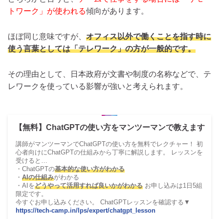
トワーク」が使われる
傾向があります。
ほぼ同じ意味ですが、
オフィス以外で働くことを指す時に
使う言葉としては
「テレワーク」の方が一般的です。
その理由として、日本政府が文書や制度の名称などで、テ
レワークを使っている影響が強いと考えられます。
【無料】ChatGPTの使い方をマンツーマンで教えます
講師がマンツーマンでChatGPTの使い方を無料でレクチャー！ 初
心者向けにChatGPTの仕組みから丁寧に解説します。 レッスンを
受けると…
・ChatGPTの
基本的な使い方がわかる
・
AIの仕組み
がわかる
・AIを
どうやって活用すれば良いかがわかる
お申し込みは1日5組
限定です。
今すぐお申し込みください。 ChatGPTレッスンを確認する▼
https://tech-camp.in/lps/expert/chatgpt_lesson