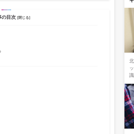
事の目次
[閉じる]
る
北