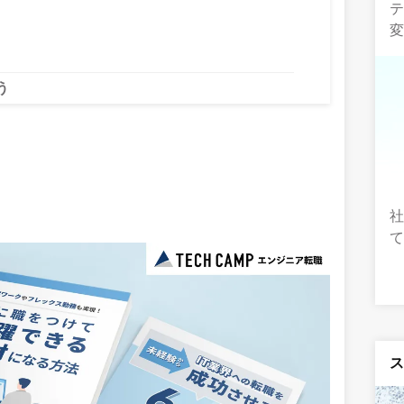
う
社
て