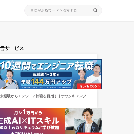
search
運営サービス
未経験からエンジニア転職を目指す｜テックキャンプ