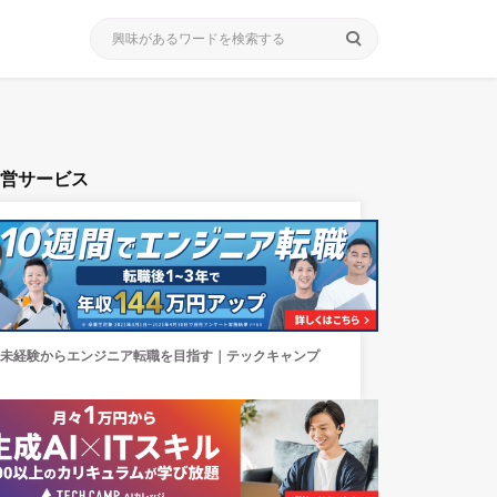
search
運営サービス
未経験からエンジニア転職を目指す｜テックキャンプ