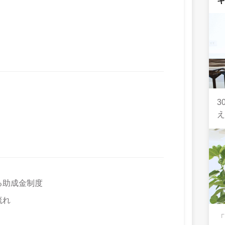
3
る助成金制度
流れ
「