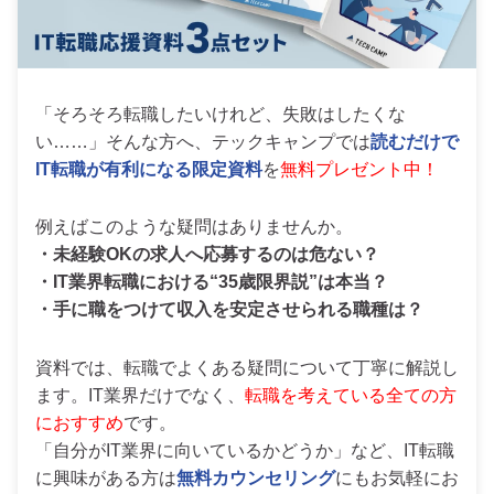
「そろそろ転職したいけれど、失敗はしたくな
い……」そんな方へ、テックキャンプでは
読むだけで
IT転職が有利になる限定資料
を
無料プレゼント中！
例えばこのような疑問はありませんか。
・未経験OKの求人へ応募するのは危ない？
・IT業界転職における“35歳限界説”は本当？
・手に職をつけて収入を安定させられる職種は？
資料では、転職でよくある疑問について丁寧に解説し
ます。IT業界だけでなく、
転職を考えている全ての方
におすすめ
です。
「自分がIT業界に向いているかどうか」など、IT転職
に興味がある方は
無料カウンセリング
にもお気軽にお