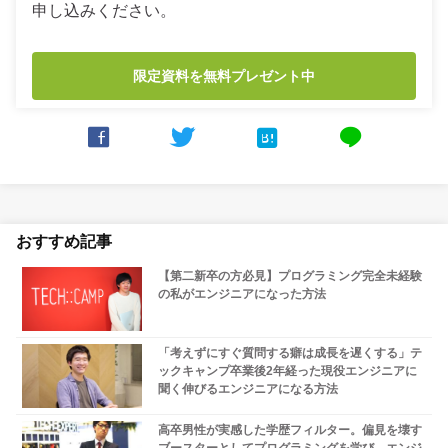
申し込みください。
限定資料を無料プレゼント中



line
おすすめ記事
【第二新卒の方必見】プログラミング完全未経験
の私がエンジニアになった方法
「考えずにすぐ質問する癖は成長を遅くする」テ
ックキャンプ卒業後2年経った現役エンジニアに
聞く伸びるエンジニアになる方法
高卒男性が実感した学歴フィルター。偏見を壊す