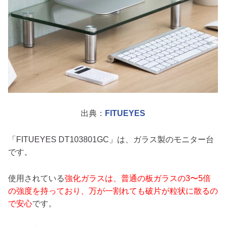
出典：
FITUEYES
「FITUEYES DT103801GC」は、ガラス製のモニター台
です。
使用されている
強化ガラスは、普通の板ガラスの3〜5倍
の強度を持っており、万が一割れても破片が粒状に散るの
で安心
です。