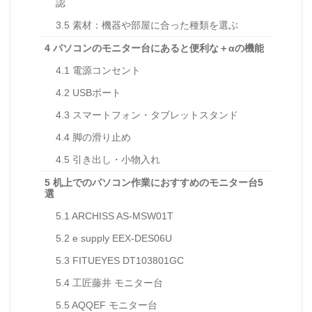
認
3.5
素材：機器や部屋に合った種類を選ぶ
4
パソコンのモニター台にあると便利な＋αの機能
4.1
電源コンセント
4.2
USBポート
4.3
スマートフォン・タブレットスタンド
4.4
脚の滑り止め
4.5
引き出し・小物入れ
5
机上でのパソコン作業におすすめのモニター台5
選
5.1
ARCHISS AS-MSW01T
5.2
e supply EEX-DES06U
5.3
FITUEYES DT103801GC
5.4
工匠藤井 モニター台
5.5
AQQEF モニター台