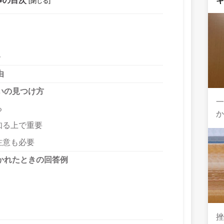
事の目次
[閉じる]
ト
由
いの見つけ方
一
る
か
知る上で重要
注意も必要
かれたときの回答例