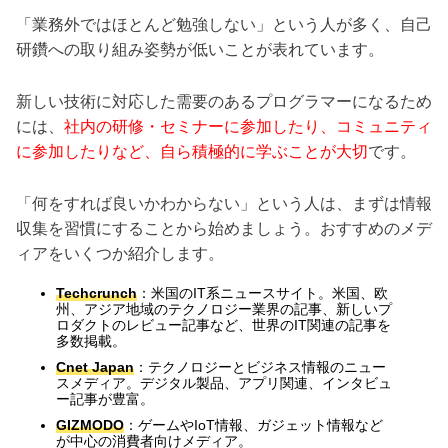
「業務外ではほとんど勉強しない」という人が多く、自己
研鑽への取り組み姿勢が低いことが表れています。
新しい技術に対応した需要のあるプログラマーになるため
には、
社内の研修・セミナーに参加したり、コミュニティ
に参加したりなど、自ら積極的に学ぶことが大切
です。
「何をすれば良いかわからない」という人は、まずは情報
収集を習慣にすることから始めましょう。おすすめのメデ
ィアをいくつか紹介します。
Techcrunch
：米国のIT系ニュースサイト。米国、欧
州、アジア地域のテクノロジー業界の記事、新しいプ
ロダクトのレビュー記事など、世界のIT関連の記事を
多数掲載。
Cnet Japan
：テクノロジーとビジネス情報のニュー
スメディア。デジタル製品、アプリ関連、インタビュ
ー記事が豊富。
GIZMODO
：ゲームやIoT情報、ガジェット情報など
が中心の消費者向けメディア。