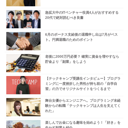
急拡大中のITベンチャー役員4人がおすすめする
20代で絶対読むべき良書
6月のボーナス支給後の退職申し出は7月がベス
ト。円満退職のためのポイント
老後に2000万円必要？ 確実に資金を増やすなら
貯金より「副業」をしよう
【テックキャンプ受講生インタビュー】プログラ
ミングに一度挫折した男性が持ち前の「自学自
習」の力でオリジナルサイトをつくるまで
舞台女優からエンジニアへ。プログラミング未経
験からの転職「テックキャンプは人生を支えてく
れた」
楽しんでお金になる趣味を始めよう！「好き」を
生かす副業も紹介