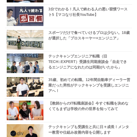
3分でわかる！凡人で終わる人の悪い習慣ワース
ト5【マコなり社長YouTube】
スポーツだけで食べていけるプロは少ない。18歳
が選択した「プロスキーヤー×エンジニア」
テックキャンプエンジニア転職（旧
TECH::EXPERT）受講生同期座談会「自走でき
るエンジニアになれたのは同期がいたから」
35歳、初めての転職。12年間自動車ディーラー営
業だった男性がテックキャンプを受講しエンジニ
アへ！
【教師からのIT転職座談会】今すぐ転職を決めな
くてもまずは学校の外の世界を知ってみて
テックキャンプも受講生と共に日々成長！メンタ
ー教育や仕組み改善内容を公開します