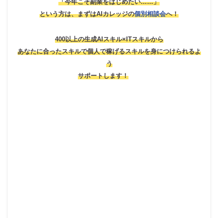
「今年こそ副業をはじめたい……」
という方は、
まずはAIカレッジの
個別相談会
へ！
400以上の生成AIスキル×ITスキルから
あなたに合ったスキルで個人で稼げるスキルを身につけられるよ
う
サポートします！