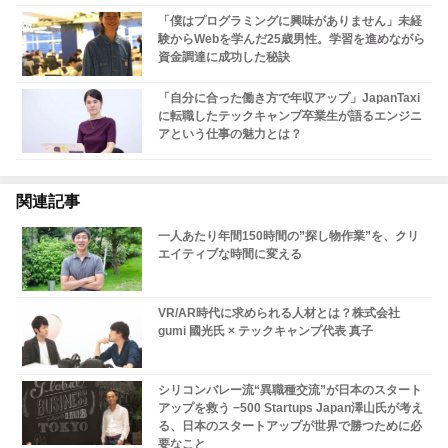
「僕はプログラミングに興味がありません」未経
験からWebを学んだ25歳男性。学習を進めながら
資金調達に成功した秘訣
「自分に合った働き方で年収アップ」JapanTaxi
に転職したテックキャンプ卒業生が語るエンジニ
アという仕事の魅力とは？
関連記事
一人あたり年間150時間の”探し物作業”を、クリ
エイティブな時間に変える
VR/AR時代に求められる人材とは？株式会社
gumi 國光氏 × テックキャンプ代表 真子
シリコンバレー流“異職種交流”が日本のスタート
アップを救う −500 Startups Japan澤山氏が考え
る、日本のスタートアップが世界で勝つために必
要なこと