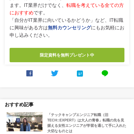
ます。IT業界だけでなく、
転職を考えている全ての方
におすすめ
です。
「自分がIT業界に向いているかどうか」など、IT転職
に興味がある方は
無料カウンセリング
にもお気軽にお
申し込みください。
限定資料を無料プレゼント中



line
おすすめ記事
「テックキャンプエンジニア転職（旧
TECH::EXPERT）は大人の青春」転職の先を見
据える女性エンジニアが学習を通して手に入れた
大切なものとは