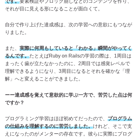
です。
要素検証やブロック崩しなどのコンテンツを作り、
それが目に見える形になることが面白くて。
自分で作り上げた達成感は、次の学習への意欲にもつなが
りました。
また、
実際に何周もしていると「わかる」瞬間がやってく
るんです。
たとえばRuby on Railsの学習の際は、1周目は
まったく歯が立たなかったのに、2周目では感覚レベルで
理解できるようになり、3周目になるとそれを確かな「理
解」へと変えることができました。
ーー達成感を覚えて意欲的に学ぶ一方で、苦労した点は何
ですか？
プログラミング学習はほぼ初めてだったので、
プログラム
の仕組みを理解するのに苦労しました。
けれど、そこで支
えになったのがメンターの存在です。彼らに実際にプログ