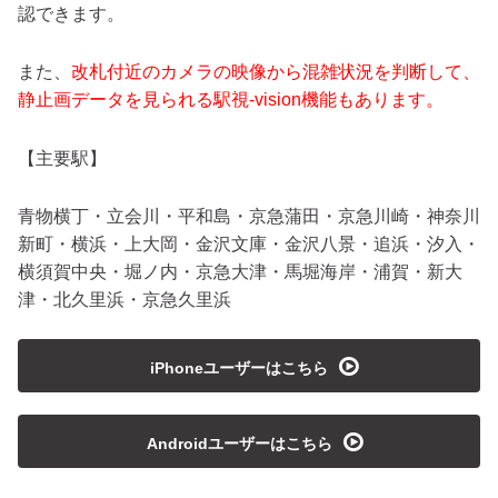
認できます。
また、
改札付近のカメラの映像から混雑状況を判断して、
静止画データを見られる駅視-vision機能もあります。
【主要駅】
青物横丁・立会川・平和島・京急蒲田・京急川崎・神奈川
新町・横浜・上大岡・金沢文庫・金沢八景・追浜・汐入・
横須賀中央・堀ノ内・京急大津・馬堀海岸・浦賀・新大
津・北久里浜・京急久里浜
playmedia
iPhoneユーザーはこちら
playmedia
Androidユーザーはこちら