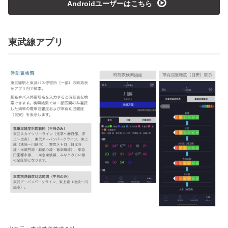
playmedia
Androidユーザーはこちら
東武線アプリ