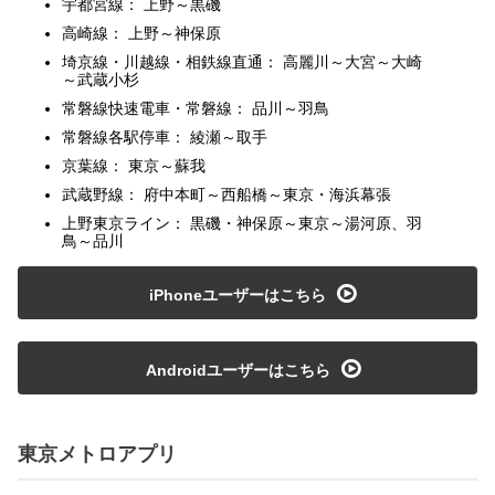
宇都宮線： 上野～黒磯
高崎線： 上野～神保原
埼京線・川越線・相鉄線直通： 高麗川～大宮～大崎
～武蔵小杉
常磐線快速電車・常磐線： 品川～羽鳥
常磐線各駅停車： 綾瀬～取手
京葉線： 東京～蘇我
武蔵野線： 府中本町～西船橋～東京・海浜幕張
上野東京ライン： 黒磯・神保原～東京～湯河原、羽
鳥～品川
playmedia
iPhoneユーザーはこちら
playmedia
Androidユーザーはこちら
東京メトロアプリ