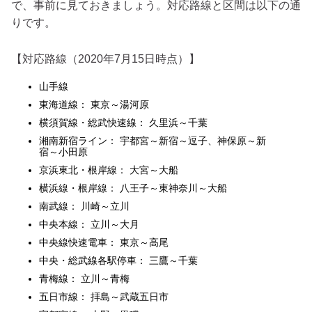
で、事前に見ておきましょう。対応路線と区間は以下の通
りです。
【対応路線（2020年7月15日時点）】
山手線
東海道線： 東京～湯河原
横須賀線・総武快速線： 久里浜～千葉
湘南新宿ライン： 宇都宮～新宿～逗子、神保原～新
宿～小田原
京浜東北・根岸線： 大宮～大船
横浜線・根岸線： 八王子～東神奈川～大船
南武線： 川崎～立川
中央本線： 立川～大月
中央線快速電車： 東京～高尾
中央・総武線各駅停車： 三鷹～千葉
青梅線： 立川～青梅
五日市線： 拝島～武蔵五日市