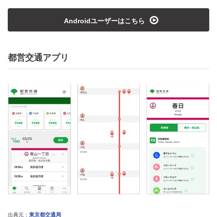
playmedia
Androidユーザーはこちら
都営交通アプリ
出典元：
東京都交通局