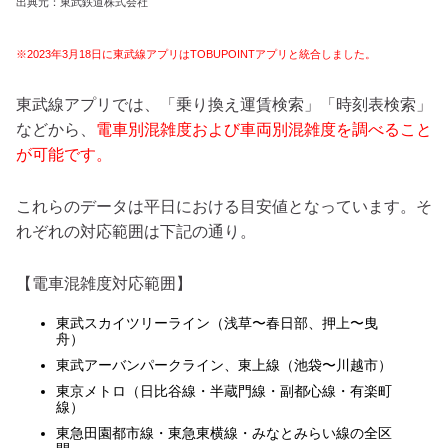
出典元：東武鉄道株式会社
※2023年3月18日に東武線アプリはTOBUPOINTアプリと統合しました。
東武線アプリでは、「乗り換え運賃検索」「時刻表検索」
などから、
電車別混雑度および車両別混雑度を調べること
が可能です。
これらのデータは平日における目安値となっています。そ
れぞれの対応範囲は下記の通り。
【電車混雑度対応範囲】
東武スカイツリーライン（浅草〜春日部、押上〜曳
舟）
東武アーバンパークライン、東上線（池袋〜川越市）
東京メトロ（日比谷線・半蔵門線・副都心線・有楽町
線）
東急田園都市線・東急東横線・みなとみらい線の全区