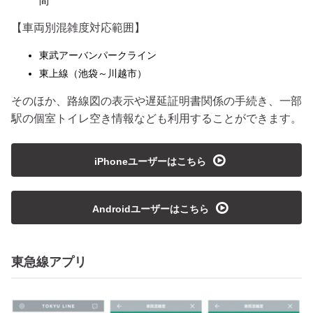
間
【車両別混雑度対応範囲】
東武アーバンパークライン
東上線（池袋～川越市）
そのほか、路線図の表示や遅延証明書関係の手続き、一部
駅の個室トイレ空き情報なども利用することができます。
playmedia
iPhoneユーザーはこちら
playmedia
Androidユーザーはこちら
東急線アプリ