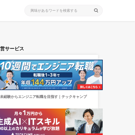
search
運営サービス
未経験からエンジニア転職を目指す｜テックキャンプ