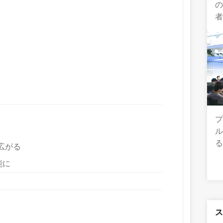
の
広がる
能に