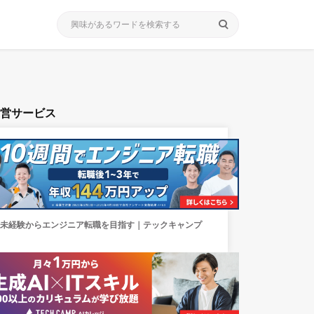
search
運営サービス
未経験からエンジニア転職を目指す｜テックキャンプ