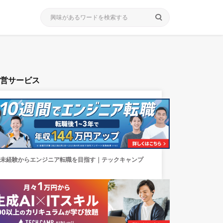
search
運営サービス
未経験からエンジニア転職を目指す｜テックキャンプ