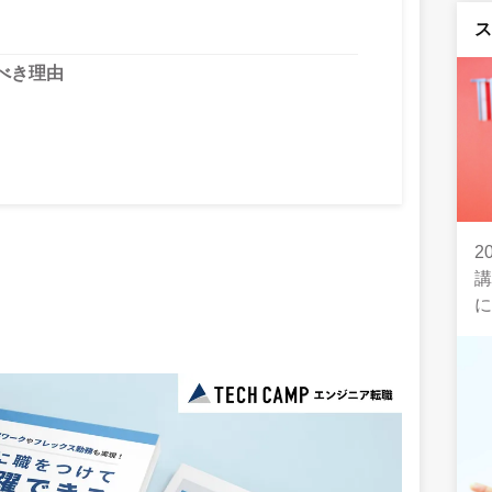
べき理由
2