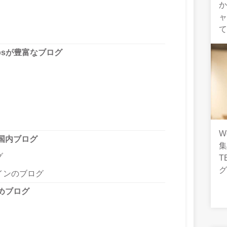
ャ
psが豊富なブログ
W
国内ブログ
グ
T
インのブログ
めブログ