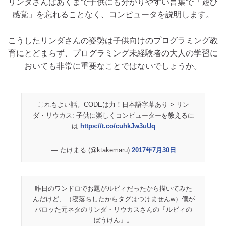
リンダさんはあくまで子供にも分かりやすい言葉で「遊び
感覚」を忘れることなく、コンピュータを説明します。
こうしたリンダさんの姿勢は子供向けのプログラミング教
育にとどまらず、プログラミング未経験者の大人の学習に
おいても非常に重要なことではないでしょうか。
これもよい話。CODEは力！日本語字幕あり > リン
ダ・リウカス: 子供に楽しくコンピューターを教えるに
は
https://t.co/cuhkJw3uUq
— たけまる (@ktakemaru)
2017年7月30日
昨日のワンドロでお題がルビィだったから描いてみた
んだけど、（寝落ちしたからタグはつけませんw）僕が
パロッた元ネタのリンダ・リウカスさんの『ルビィの
ぼうけん』。