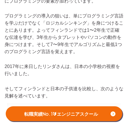
にプログラミングの要素が加わっています。
プログラミングの導入の狙いは、単にプログラミング言語
を学ぶだけでなく「ロジカルシンキング」を身につけるこ
とにあります。よってフィンランドでは1〜2年生で正確
な伝達を学び、3年生からタブレットやパソコンの動作を
身につけます。そして7〜9年生でアルゴリズムと最低1つ
のプログラミング言語を覚えます。
2017年に来日したリンダさんは、日本の小学校の視察を
行いました。
そしてフィンランドと日本の子供達を比較し、次のような
見解を述べています。
実際、小学校で学ぶ子供たちを見たのは、少数なんですけど
転職実績No.1🔰エンジニアスクール
も、見た感じでは、日本人の子供たちというのは、プログラ
ミングを習う時、自信を持つまでに、ちょと時間がかかると