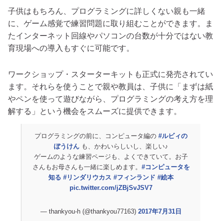
子供はもちろん、プログラミングに詳しくない親も一緒
に、ゲーム感覚で練習問題に取り組むことができます。ま
たインターネット回線やパソコンの台数が十分ではない教
育現場への導入もすぐに可能です。
ワークショップ・スターターキットも正式に発売されてい
ます。それらを使うことで親や教員は、子供に「まずは紙
やペンを使って遊びながら、プログラミングの考え方を理
解する」という機会をスムーズに提供できます。
プログラミングの前に、コンピュータ編の
#ルビィの
ぼうけん
も、かわいらしいし、楽しい♪
ゲームのような練習ページも、よくできていて。お子
さんもお母さんも一緒に楽しめます。
#コンピュータを
知る
#リンダリウカス
#フィンランド
#絵本
pic.twitter.com/jZBjSvJSV7
— thankyou-h (@thankyou77163)
2017年7月31日