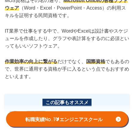
MOS資格はその名の通り、
Microsoft Officeの各種ソフト
ウェア
（Word・Excel・PowerPoint・Access）の利用ス
キルを証明する民間資格です。
IT業界で仕事をする中で、WordやExcelは設計書やスケジ
ュールを作成したり、グラフや表計算をするのに必須とい
ってもいいソフトウェア。
作業効率の向上に繋がる
だけでなく、
国際資格
でもあるの
で、世界に通用する資格が手に入るという点でもおすすめ
といえます。
この記事もオススメ
MOS資格は役に立たない・意味ないといわれ
るのはなぜ？4つの理由と取るメリットを紹介
転職実績No.1🔰エンジニアスクール