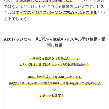
今や「
ITを活用しない分野は存在しない
」といっても過言
ではないほど、ITが社会に与える影響力は絶大です。ITス
キルは
すべてのビジネスパーソンに求められるスキル
とい
えるでしょう。
AIカレッジなら、月1万から生成AI×ITスキル学び放題・質
問し放題
「今年こそ副業をはじめたい……」
という方は、
まずはAIカレッジの
個別相談会
へ！
400以上の生成AIスキル×ITスキルから
あなたに合ったスキルで個人で稼げるスキルを身につけられるよ
う
サポートします！