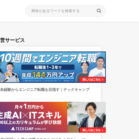
search
運営サービス
未経験からエンジニア転職を目指す｜テックキャンプ