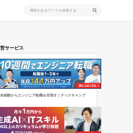
search
運営サービス
未経験からエンジニア転職を目指す｜テックキャンプ