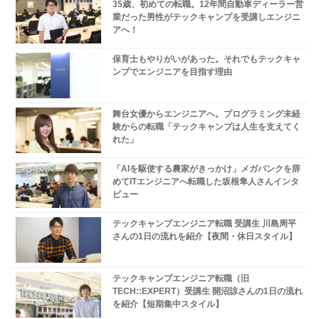
35歳、初めての転職。12年間自動車ディーラー営
業だった男性がテックキャンプを受講しエンジニ
アへ！
保育士もやりがいがあった。それでもテックキャ
ンプでエンジニアを目指す理由
舞台女優からエンジニアへ。プログラミング未経
験からの転職「テックキャンプは人生を支えてく
れた」
「AIを駆使する農家がきっかけ」メガバンクを辞
めてITエンジニアへ転職した坂根隼人さんインタ
ビュー
テックキャンプエンジニア転職 受講生 川島周平
さんの1日の流れを紹介【夜間・休日スタイル】
テックキャンプエンジニア転職（旧
TECH::EXPERT）受講生 開沼諒さんの1日の流れ
を紹介【短期集中スタイル】