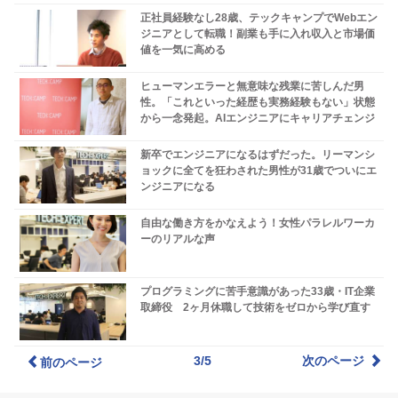
正社員経験なし28歳、テックキャンプでWebエン
ジニアとして転職！副業も手に入れ収入と市場価
値を一気に高める
ヒューマンエラーと無意味な残業に苦しんだ男
性。「これといった経歴も実務経験もない」状態
から一念発起。AIエンジニアにキャリアチェンジ
新卒でエンジニアになるはずだった。リーマンシ
ョックに全てを狂わされた男性が31歳でついにエ
ンジニアになる
自由な働き方をかなえよう！女性パラレルワーカ
ーのリアルな声
プログラミングに苦手意識があった33歳・IT企業
取締役 2ヶ月休職して技術をゼロから学び直す
3/5
次のページ
前のページ