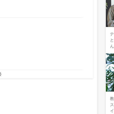
テ
う
教