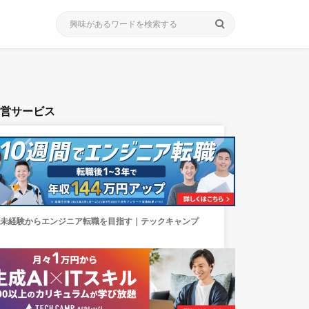
search
運営サービス
未経験からエンジニア転職を目指す｜テックキャンプ