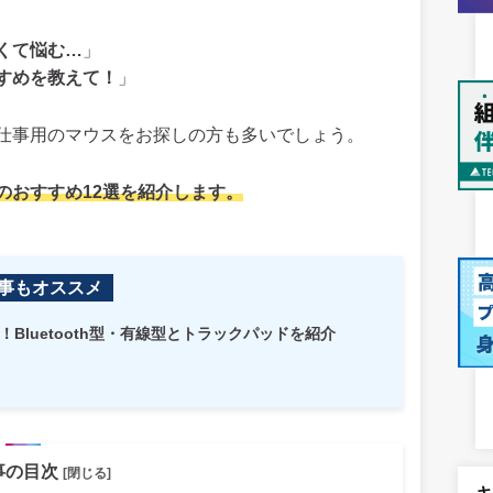
くて悩む…
」
すめを教えて！
」
仕事用のマウスをお探しの方も多いでしょう。
のおすすめ12選を紹介します。
事もオススメ
選！Bluetooth型・有線型とトラックパッドを紹介
事の目次
[閉じる]