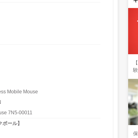
ess Mobile Mouse
N
ouse 7N5-00011
クボール】