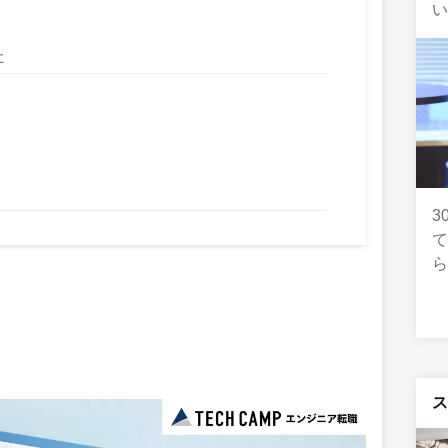
い
た
3
て