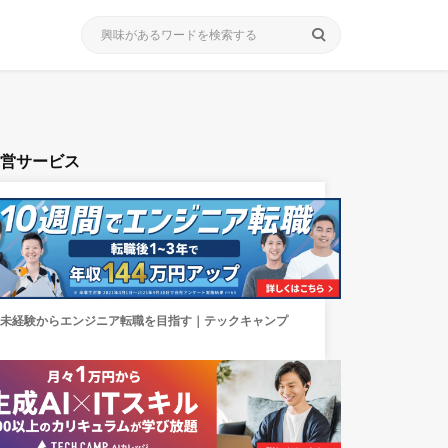
search
運営サービス
未経験からエンジニア転職を目指す｜テックキャンプ