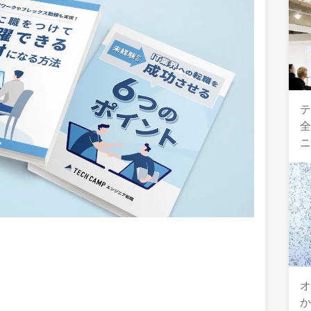
テ
全
オ