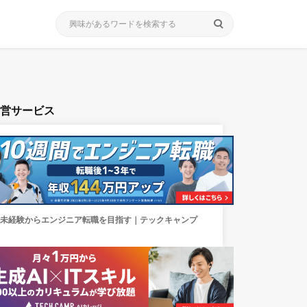
search
運営サービス
未経験からエンジニア転職を目指す｜テックキャンプ