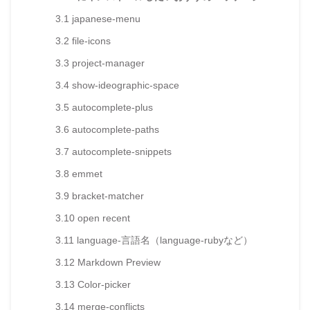
3.1
japanese-menu
3.2
file-icons
3.3
project-manager
3.4
show-ideographic-space
3.5
autocomplete-plus
3.6
autocomplete-paths
3.7
autocomplete-snippets
3.8
emmet
3.9
bracket-matcher
3.10
open recent
3.11
language-言語名（language-rubyなど）
3.12
Markdown Preview
3.13
Color-picker
3.14
merge-conflicts